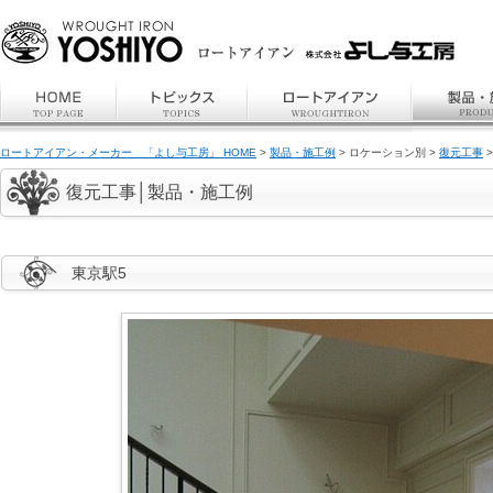
ロートアイアン・メーカー 「よし与工房」 HOME
>
製品・施工例
> ロケーション別 >
復元工事
>
復元工事│製品・施工例
東京駅5