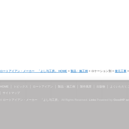
ロートアイアン・メーカー 「よし与工房」 HOME
>
製品・施工例
> ロケーション別 >
復元工事
>
HOME
トピックス
ロートアイアン
製品・施工例
製作風景
出版物
よくいただく
サイトマップ
©
ロートアイアン・メーカー 「よし与工房」
All Rights Reserved.
Links
Powered by
GoodHP
s