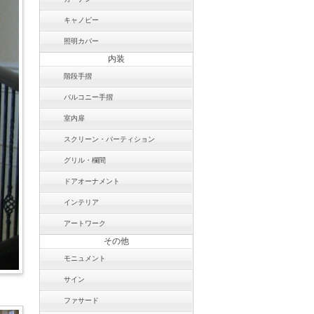
キャノピー
照明カバー
内装
階段手摺
バルコニー手摺
室内扉
スクリーン・パーティション
グリル・欄間
ドアオーナメント
インテリア
アートワーク
その他
モニュメント
サイン
ファサード