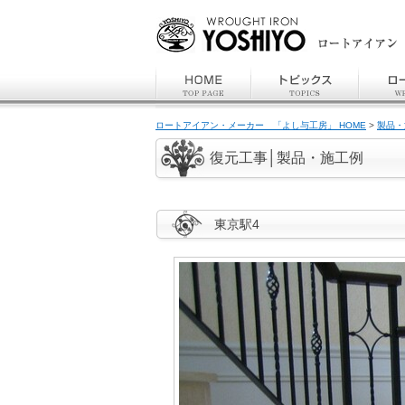
ロートアイアン・メーカー 「よし与工房」 HOME
>
製品・
復元工事│製品・施工例
東京駅4