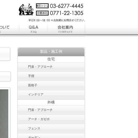
製品・施工例
住宅
門扉・アプローチ
手摺
面格子
インテリア
外構
門扉・アプローチ
アーチ・ガゼボ
フェンス
ガーデン