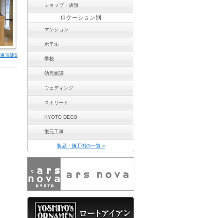
ショップ・店舗
ロケーション別
マンション
ホテル
 東京駅5
学校
幼児施設
ウェディング
ストリート
KYOTO DECO
復元工事
製品・施工例の一覧 »