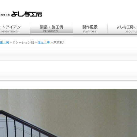
施工例
> ロケーション別 >
復元工事
> 東京駅4