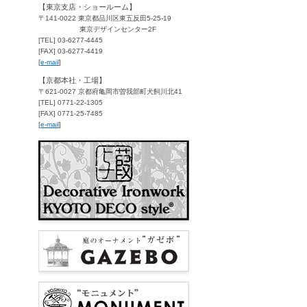
【東京支店・ショールーム】
〒141-0022 東京都品川区東五反田5-25-19
東京デザインセンター2F
[TEL] 03-6277-4445
[FAX] 03-6277-4419
[
e-mail
]
【京都本社・工場】
〒621-0027 京都府亀岡市曽我部町犬飼川北41
[TEL] 0771-22-1305
[FAX] 0771-25-7485
[
e-mail
]