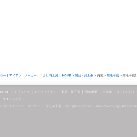
ロートアイアン・メーカー 「よし与工房」 HOME
>
製品・施工例
> 内装 >
階段手摺
> 階段手摺1
HOME
トピックス
ロートアイアン
製品・施工例
製作風景
出版物
よくいただく
サイトマップ
©
ロートアイアン・メーカー 「よし与工房」
All Rights Reserved.
Links
Powered by
GoodHP
s