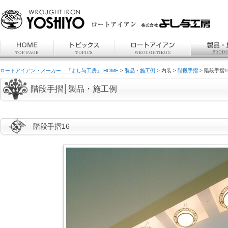
ロートアイアン・メーカー 「よし与工房」 HOME
>
製品・施工例
> 内装 >
階段手摺
> 階段手摺1
階段手摺│製品・施工例
階段手摺16