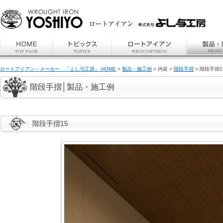
ロートアイアン・メーカー 「よし与工房」 HOME
>
製品・施工例
> 内装 >
階段手摺
> 階段手摺1
階段手摺│製品・施工例
階段手摺15