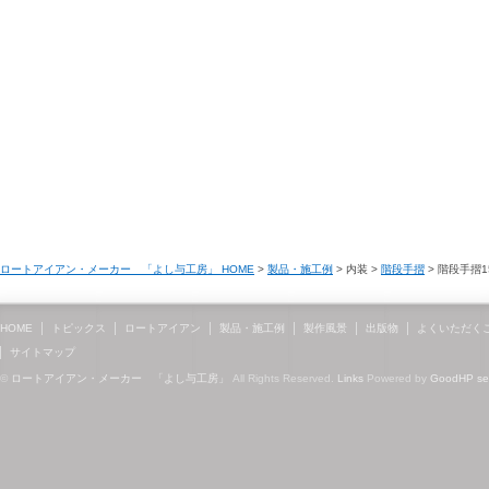
ロートアイアン・メーカー 「よし与工房」 HOME
>
製品・施工例
> 内装 >
階段手摺
> 階段手摺1
HOME
トピックス
ロートアイアン
製品・施工例
製作風景
出版物
よくいただく
サイトマップ
©
ロートアイアン・メーカー 「よし与工房」
All Rights Reserved.
Links
Powered by
GoodHP
s