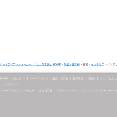
ロートアイアン・メーカー 「よし与工房」 HOME
>
製品・施工例
> 住宅 >
インテリア
> インテ
HOME
トピックス
ロートアイアン
製品・施工例
製作風景
出版物
よくいただく
サイトマップ
©
ロートアイアン・メーカー 「よし与工房」
All Rights Reserved.
Links
Powered by
GoodHP
s