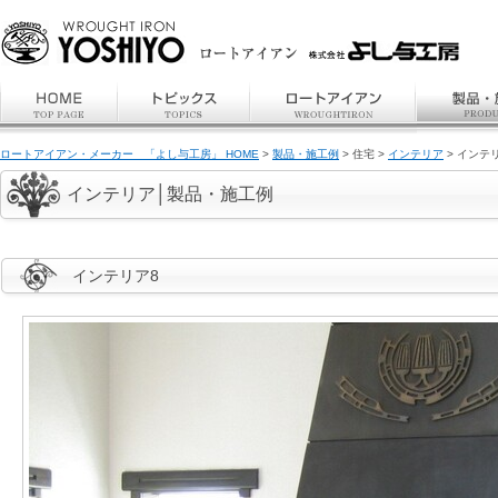
ロートアイアン・メーカー 「よし与工房」 HOME
>
製品・施工例
> 住宅 >
インテリア
> インテ
インテリア│製品・施工例
インテリア8