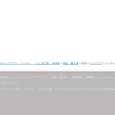
ロートアイアン・メーカー 「よし与工房」 HOME
>
製品・施工例
> 住宅 >
インテリア
> インテ
HOME
トピックス
ロートアイアン
製品・施工例
製作風景
出版物
よくいただく
サイトマップ
©
ロートアイアン・メーカー 「よし与工房」
All Rights Reserved.
Links
Powered by
GoodHP
s