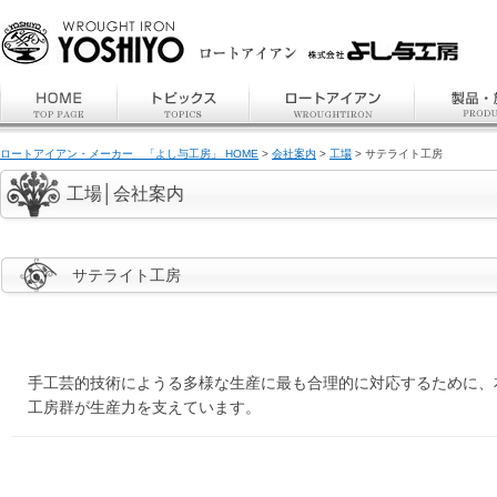
ロートアイアン・メーカー 「よし与工房」 HOME
>
会社案内
>
工場
> サテライト工房
工場│会社案内
サテライト工房
手工芸的技術にようる多様な生産に最も合理的に対応するために、
工房群が生産力を支えています。