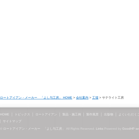
ロートアイアン・メーカー 「よし与工房」 HOME
>
会社案内
>
工場
> サテライト工房
HOME
トピックス
ロートアイアン
製品・施工例
製作風景
出版物
よくいただく
サイトマップ
©
ロートアイアン・メーカー 「よし与工房」
All Rights Reserved.
Links
Powered by
GoodHP
s