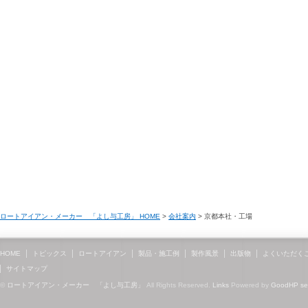
ロートアイアン・メーカー 「よし与工房」 HOME
>
会社案内
> 京都本社・工場
HOME
トピックス
ロートアイアン
製品・施工例
製作風景
出版物
よくいただく
サイトマップ
©
ロートアイアン・メーカー 「よし与工房」
All Rights Reserved.
Links
Powered by
GoodHP
s