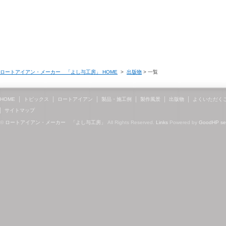
ロートアイアン・メーカー 「よし与工房」 HOME
>
出版物
> 一覧
HOME
トピックス
ロートアイアン
製品・施工例
製作風景
出版物
よくいただく
サイトマップ
©
ロートアイアン・メーカー 「よし与工房」
All Rights Reserved.
Links
Powered by
GoodHP
s