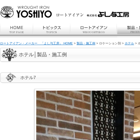
ロートアイアン・メーカー 「よし与工房」 HOME
>
製品・施工例
> ロケーション別 >
ホテル
> 
ホテル│製品・施工例
ホテル7