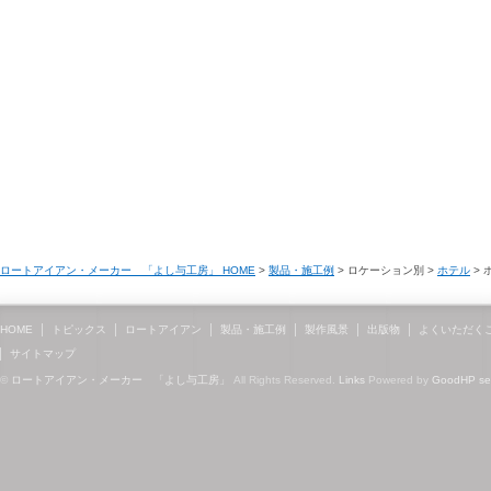
ロートアイアン・メーカー 「よし与工房」 HOME
>
製品・施工例
> ロケーション別 >
ホテル
> 
HOME
トピックス
ロートアイアン
製品・施工例
製作風景
出版物
よくいただく
サイトマップ
©
ロートアイアン・メーカー 「よし与工房」
All Rights Reserved.
Links
Powered by
GoodHP
s