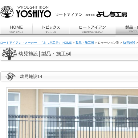
ロートアイアン・メーカー 「よし与工房」 HOME
>
製品・施工例
> ロケーション別 >
幼児施設
>
幼児施設│製品・施工例
幼児施設14