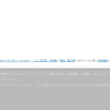
ロートアイアン・メーカー 「よし与工房」 HOME
>
製品・施工例
> ロケーション別 >
幼児施設
>
HOME
トピックス
ロートアイアン
製品・施工例
製作風景
出版物
よくいただく
サイトマップ
©
ロートアイアン・メーカー 「よし与工房」
All Rights Reserved.
Links
Powered by
GoodHP
s