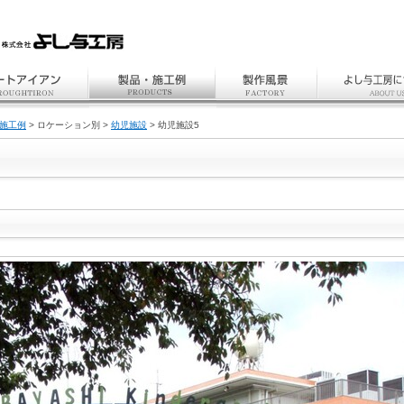
施工例
> ロケーション別 >
幼児施設
> 幼児施設5