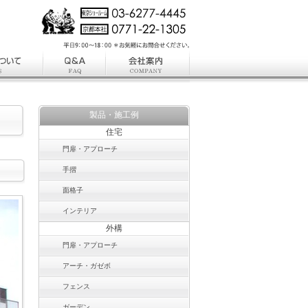
製品・施工例
住宅
門扉・アプローチ
手摺
面格子
インテリア
外構
門扉・アプローチ
アーチ・ガゼボ
フェンス
ガーデン