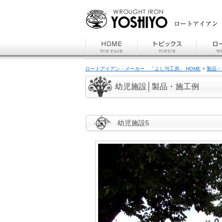
ロートアイアン・メーカー 「よし与工房」 HOME
>
製品・
幼児施設│製品・施工例
幼児施設5