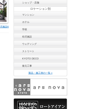
ショップ・店舗
ロケーション別
マンション
ホテル
幼児施設6
学校
幼児施設
ウェディング
ストリート
KYOTO DECO
復元工事
製品・施工例の一覧 »