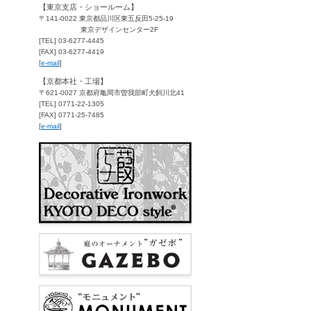
【東京支店・ショールーム】
〒141-0022 東京都品川区東五反田5-25-19
東京デザインセンター2F
[TEL] 03-6277-4445
[FAX] 03-6277-4419
[
e-mail
]
【京都本社・工場】
〒621-0027 京都府亀岡市曽我部町犬飼川北41
[TEL] 0771-22-1305
[FAX] 0771-25-7485
[
e-mail
]