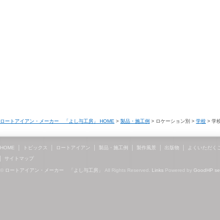
ロートアイアン・メーカー 「よし与工房」 HOME
>
製品・施工例
> ロケーション別 >
学校
> 学
HOME
トピックス
ロートアイアン
製品・施工例
製作風景
出版物
よくいただく
サイトマップ
©
ロートアイアン・メーカー 「よし与工房」
All Rights Reserved.
Links
Powered by
GoodHP
s