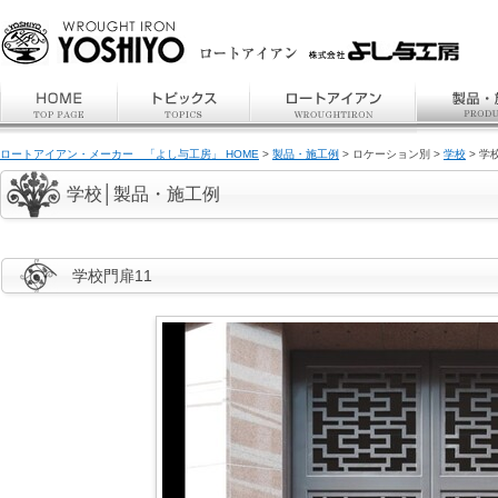
ロートアイアン・メーカー 「よし与工房」 HOME
>
製品・施工例
> ロケーション別 >
学校
> 学
学校│製品・施工例
学校門扉11