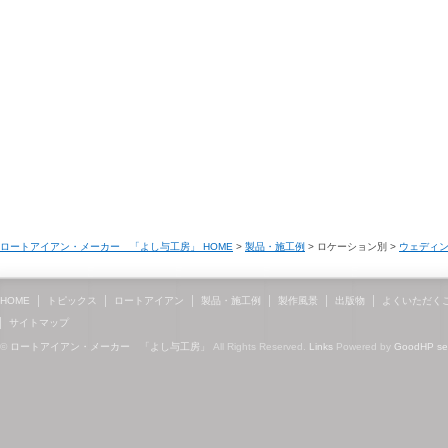
ロートアイアン・メーカー 「よし与工房」 HOME
>
製品・施工例
> ロケーション別 >
ウェディ
HOME
トピックス
ロートアイアン
製品・施工例
製作風景
出版物
よくいただく
サイトマップ
©
ロートアイアン・メーカー 「よし与工房」
All Rights Reserved.
Links
Powered by
GoodHP
s