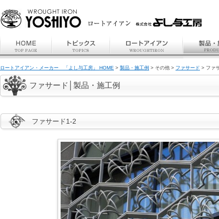
ロートアイアン・メーカー 「よし与工房」 HOME
>
製品・施工例
> その他 >
ファサード
> ファサ
ファサード│製品・施工例
ファサード1-2