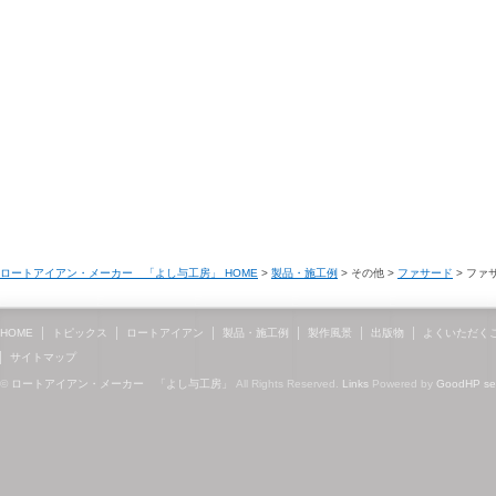
ロートアイアン・メーカー 「よし与工房」 HOME
>
製品・施工例
> その他 >
ファサード
> ファサ
HOME
トピックス
ロートアイアン
製品・施工例
製作風景
出版物
よくいただく
サイトマップ
©
ロートアイアン・メーカー 「よし与工房」
All Rights Reserved.
Links
Powered by
GoodHP
s