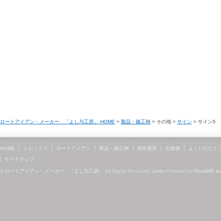
ロートアイアン・メーカー 「よし与工房」 HOME
>
製品・施工例
> その他 >
サイン
> サイン5
HOME
トピックス
ロートアイアン
製品・施工例
製作風景
出版物
よくいただく
サイトマップ
©
ロートアイアン・メーカー 「よし与工房」
All Rights Reserved.
Links
Powered by
GoodHP
s