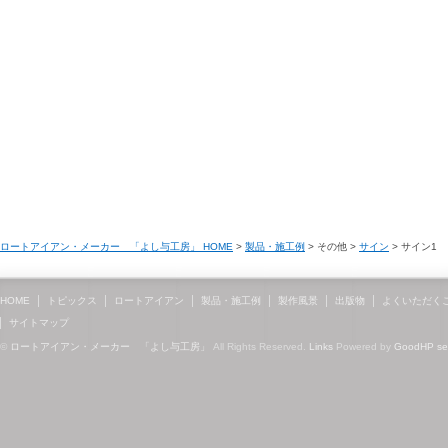
ロートアイアン・メーカー 「よし与工房」 HOME
>
製品・施工例
> その他 >
サイン
> サイン1
HOME
トピックス
ロートアイアン
製品・施工例
製作風景
出版物
よくいただく
サイトマップ
©
ロートアイアン・メーカー 「よし与工房」
All Rights Reserved.
Links
Powered by
GoodHP
s