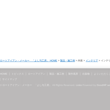
ロートアイアン・メーカー 「よし与工房」 HOME
>
製品・施工例
> 内装 >
インテリア
> インテ
HOME
トピックス
ロートアイアン
製品・施工例
製作風景
出版物
よくいただく
サイトマップ
©
ロートアイアン・メーカー 「よし与工房」
All Rights Reserved.
Links
Powered by
GoodHP
s