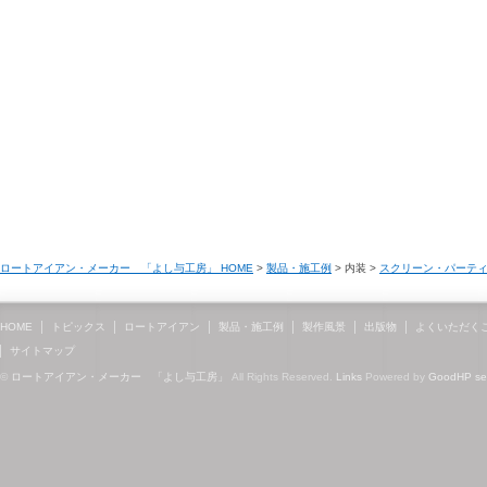
ロートアイアン・メーカー 「よし与工房」 HOME
>
製品・施工例
> 内装 >
スクリーン・パーテ
HOME
トピックス
ロートアイアン
製品・施工例
製作風景
出版物
よくいただく
サイトマップ
©
ロートアイアン・メーカー 「よし与工房」
All Rights Reserved.
Links
Powered by
GoodHP
s