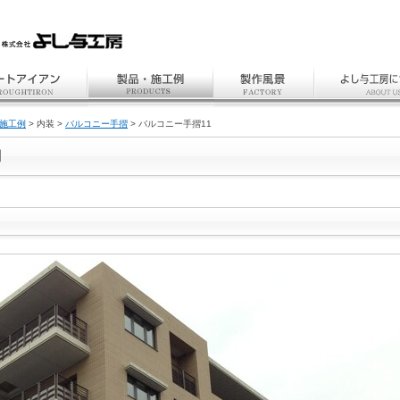
施工例
> 内装 >
バルコニー手摺
> バルコニー手摺11
例