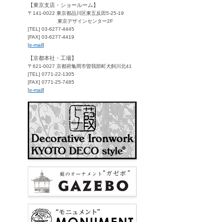
【東京支店・ショールーム】
〒141-0022 東京都品川区東五反田5-25-19
東京デザインセンター2F
[TEL] 03-6277-4445
[FAX] 03-6277-4419
[
e-mail
]
【京都本社・工場】
〒621-0027 京都府亀岡市曽我部町犬飼川北41
[TEL] 0771-22-1305
[FAX] 0771-25-7485
[
e-mail
]