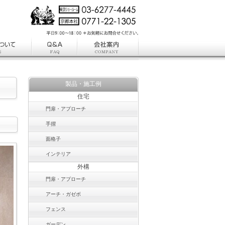
製品・施工例
住宅
門扉・アプローチ
手摺
面格子
インテリア
外構
門扉・アプローチ
アーチ・ガゼボ
フェンス
ガーデン