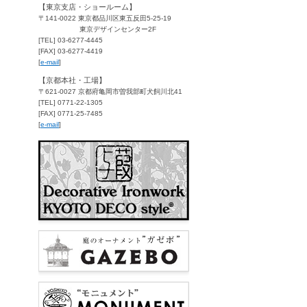
【東京支店・ショールーム】
〒141-0022 東京都品川区東五反田5-25-19
東京デザインセンター2F
[TEL] 03-6277-4445
[FAX] 03-6277-4419
[
e-mail
]
【京都本社・工場】
〒621-0027 京都府亀岡市曽我部町犬飼川北41
[TEL] 0771-22-1305
[FAX] 0771-25-7485
[
e-mail
]