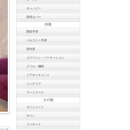
キャノピー
照明カバー
内装
階段手摺
バルコニー手摺
室内扉
スクリーン・パーティション
グリル・欄間
ドアオーナメント
インテリア
アートワーク
その他
モニュメント
サイン
ファサード