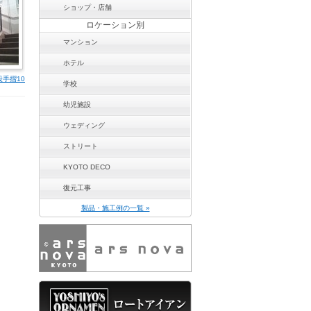
ショップ・店舗
ロケーション別
マンション
ホテル
段手摺10
学校
幼児施設
ウェディング
ストリート
KYOTO DECO
復元工事
製品・施工例の一覧 »