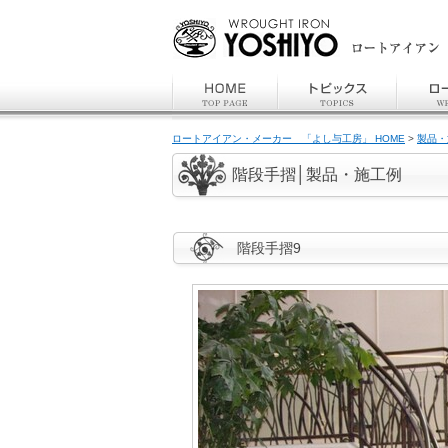
ロートアイアン・メーカー 「よし与工房」 HOME
>
製品・
階段手摺│製品・施工例
階段手摺9