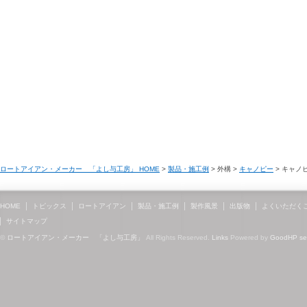
ロートアイアン・メーカー 「よし与工房」 HOME
>
製品・施工例
> 外構 >
キャノピー
> キャノ
HOME
トピックス
ロートアイアン
製品・施工例
製作風景
出版物
よくいただく
サイトマップ
©
ロートアイアン・メーカー 「よし与工房」
All Rights Reserved.
Links
Powered by
GoodHP
s