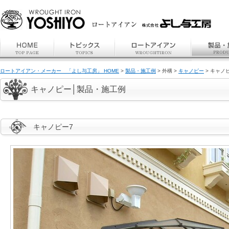
ロートアイアン・メーカー 「よし与工房」 HOME
>
製品・施工例
> 外構 >
キャノピー
> キャノ
キャノピー│製品・施工例
キャノピー7