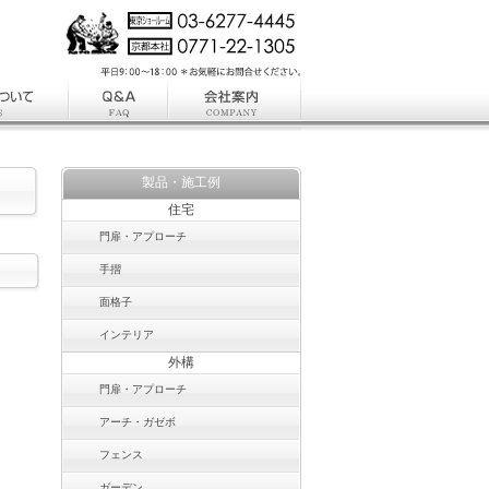
製品・施工例
住宅
門扉・アプローチ
手摺
面格子
インテリア
外構
門扉・アプローチ
アーチ・ガゼボ
フェンス
ガーデン