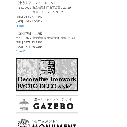
【東京支店・ショールーム】
〒141-0022 東京都品川区東五反田5-25-19
東京デザインセンター2F
[TEL] 03-6277-4445
[FAX] 03-6277-4419
[
e-mail
]
【京都本社・工場】
〒621-0027 京都府亀岡市曽我部町犬飼川北41
[TEL] 0771-22-1305
[FAX] 0771-25-7485
[
e-mail
]