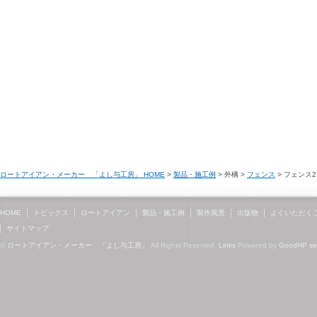
ロートアイアン・メーカー 「よし与工房」 HOME
>
製品・施工例
> 外構 >
フェンス
> フェンス2
HOME
トピックス
ロートアイアン
製品・施工例
製作風景
出版物
よくいただく
サイトマップ
©
ロートアイアン・メーカー 「よし与工房」
All Rights Reserved.
Links
Powered by
GoodHP
s