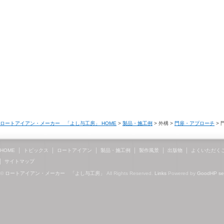
ロートアイアン・メーカー 「よし与工房」 HOME
>
製品・施工例
> 外構 >
門扉・アプローチ
> 
HOME
トピックス
ロートアイアン
製品・施工例
製作風景
出版物
よくいただく
サイトマップ
©
ロートアイアン・メーカー 「よし与工房」
All Rights Reserved.
Links
Powered by
GoodHP
s