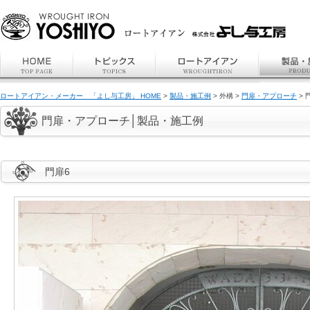
ロートアイアン・メーカー 「よし与工房」 HOME
>
製品・施工例
> 外構 >
門扉・アプローチ
> 
門扉・アプローチ│製品・施工例
門扉6