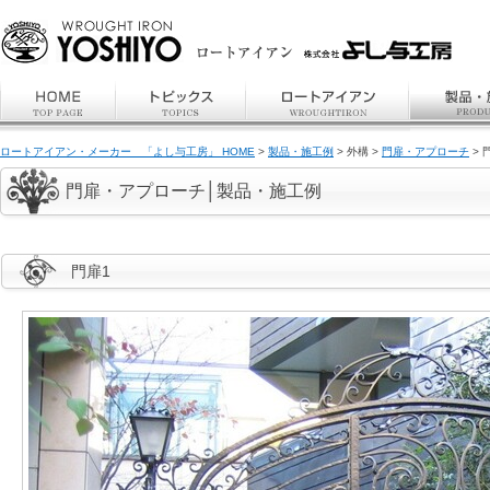
ロートアイアン・メーカー 「よし与工房」 HOME
>
製品・施工例
> 外構 >
門扉・アプローチ
> 
門扉・アプローチ│製品・施工例
門扉1