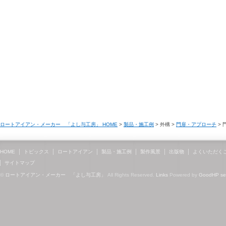
ロートアイアン・メーカー 「よし与工房」 HOME
>
製品・施工例
> 外構 >
門扉・アプローチ
> 
HOME
トピックス
ロートアイアン
製品・施工例
製作風景
出版物
よくいただく
サイトマップ
©
ロートアイアン・メーカー 「よし与工房」
All Rights Reserved.
Links
Powered by
GoodHP
s