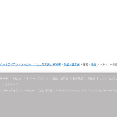
ロートアイアン・メーカー 「よし与工房」 HOME
>
製品・施工例
> 住宅 >
手摺
> バルコニー手
HOME
トピックス
ロートアイアン
製品・施工例
製作風景
出版物
よくいただく
サイトマップ
©
ロートアイアン・メーカー 「よし与工房」
All Rights Reserved.
Links
Powered by
GoodHP
s