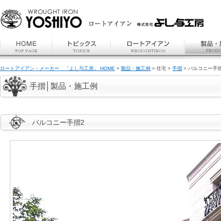
ロートアイアン・メーカー 「よし与工房」 HOME
>
製品・施工例
> 住宅 >
手摺
> バルコニー手
手摺│製品・施工例
バルコニー手摺2