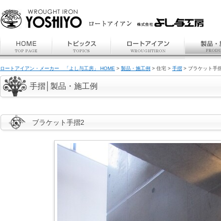
ロートアイアン・メーカー 「よし与工房」 HOME
>
製品・施工例
> 住宅 >
手摺
> ブラケット手
手摺│製品・施工例
ブラケット手摺2