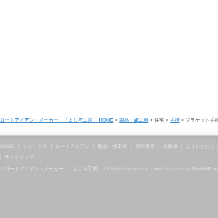
ロートアイアン・メーカー 「よし与工房」 HOME
>
製品・施工例
> 住宅 >
手摺
> ブラケット手
HOME
トピックス
ロートアイアン
製品・施工例
製作風景
出版物
よくいただく
サイトマップ
©
ロートアイアン・メーカー 「よし与工房」
All Rights Reserved.
Links
Powered by
GoodHP
s