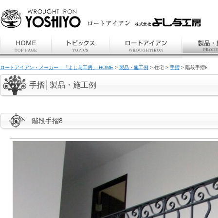
ロートアイアン・メーカー 「よし与工房」 HOME
>
製品・施工例
> 住宅 >
手摺
> 階段手摺8
手摺│製品・施工例
階段手摺8