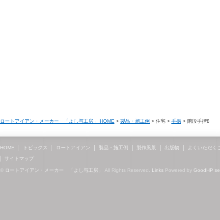
ロートアイアン・メーカー 「よし与工房」 HOME
>
製品・施工例
> 住宅 >
手摺
> 階段手摺8
HOME
トピックス
ロートアイアン
製品・施工例
製作風景
出版物
よくいただく
サイトマップ
©
ロートアイアン・メーカー 「よし与工房」
All Rights Reserved.
Links
Powered by
GoodHP
s